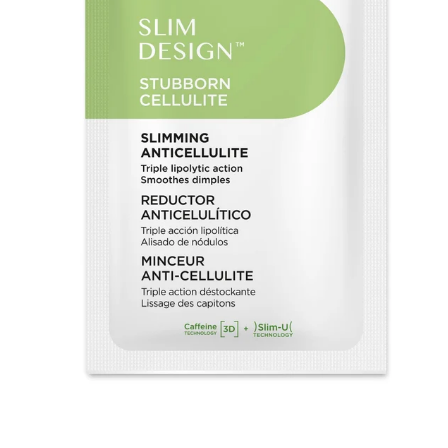
_GIFT_ECHANTILLON OFFERT - SD STUBBORN
CELLULITE
0,00€
(0 avis)