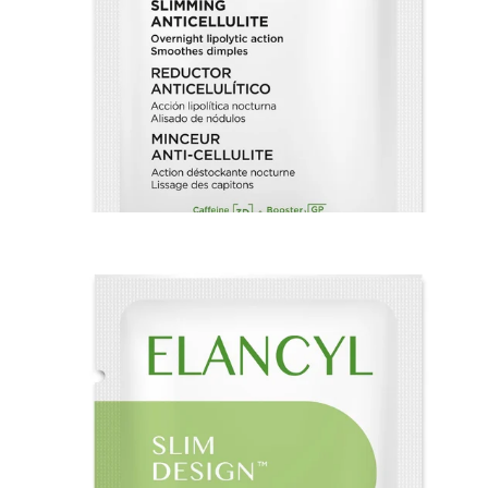
_GIFT_ECHANTILLON OFFERT - SD NIGHT
0,00€
(0 avis)
AJOUTER AU PANIER